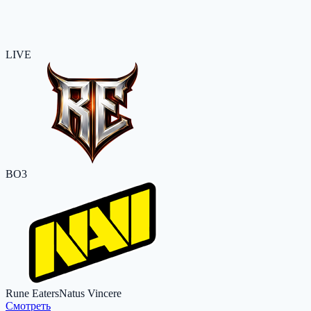
LIVE
BO3
Rune Eaters
Natus Vincere
Cмотреть