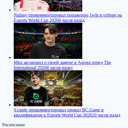
Nafany прокомментировал поражение 1win в отборе на
Esports World Cup 2026
6 часов назад
Mira заговорил о своей замене в Aurora перед The
International 2026
8 часов назад
S1mple прокомментировал провал BC.Game в
квалификации к Esports World Cup 2026
10 часов назад
Расписание