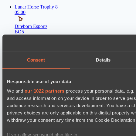
Lunar Horse Trophy 8
05:00
Direborn Esports
BO5
Mentality Monsters
The International 2026: Group Stage
02:00
Consent
Details
Team Falcons
BO3
Responsible use of your data
LGD Gaming
We and
our 1022 partners
process your personal data, e.g.
The International 2026: Group Stage
and access information on your device in order to serve pe
02:00
audience research and services development. You have a ch
privacy choices are only applicable on this digital propert
Iron Wing
withdraw your consent any time from the Cookie Declaration o
BO3
Nigma Galaxy
If you allow, we would also like to: