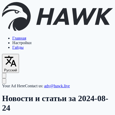
Главная
Настройки
Гайды
Русский
Your Ad Here
Contact us:
adv@hawk.live
Новости и статьи за 2024-08-
24