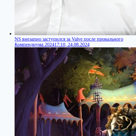
NS внезапно заступился за Valve после провального
Компендиума 2024
17:10, 24.08.2024