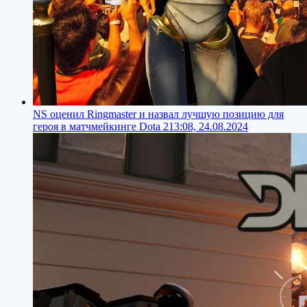
NS оценил Ringmaster и назвал лучшую позицию для
героя в матчмейкинге Dota 2
13:08, 24.08.2024