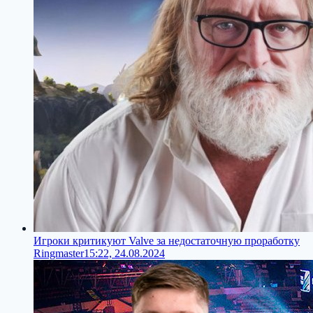
Игроки критикуют Valve за недостаточную проработку
Ringmaster
15:22, 24.08.2024