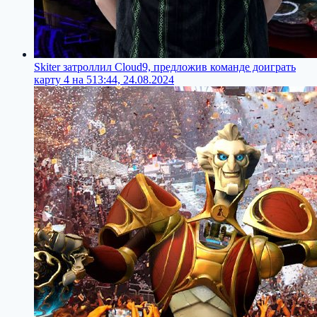
Skiter затроллил Cloud9, предложив команде доиграть
карту 4 на 5
13:44, 24.08.2024