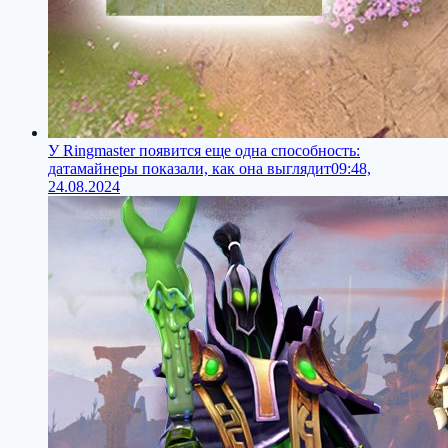
У Ringmaster появится еще одна способность:
датамайнеры показали, как она выглядит
09:48,
24.08.2024