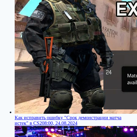
Как исправить ошибку "Срок демонстрации матча
истек" в CS2
08:00, 24.08.2024