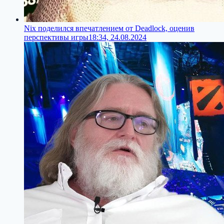
Nix поделился впечатлением от Deadlock, оценив
перспективы игры
18:34, 24.08.2024