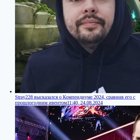
Stray228 высказался о Компендиуме 2024, сравнив его с
прошлогодним ивентом
11:40, 24.08.2024