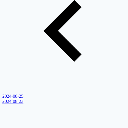
2024-08-25
2024-08-23