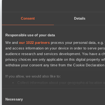
Jujutsu
TEIKO
Consent
Details
Destiny League 2026 Season 48
Wild Bats
LSG
Responsible use of your data
We and
our 1022 partners
process your personal data, e.g.
Настройки файлов cookie
Политика
and access information on your device in order to serve pe
конфиденциальности
Декларация о файлах cookie
О нас
audience research and services development. You have a ch
Поддержка:
support@hawk.live
Реклама и сотрудничество:
privacy choices are only applicable on this digital propert
adv@hawk.live
© 2026 Hawk Live LLC
30 N Gould St #43713,
Sheridan, WY 82801, USA
withdraw your consent any time from the Cookie Declaration o
Dota 2 is a registered trademark of Valve Corporation.
Your Ad Here
Contact us:
adv@hawk.live
If you allow, we would also like to:
Your Ad Here
Contact us:
adv@hawk.live
Collect information about your geographical location 
Identify your device by actively scanning it for specifi
Consent
Find out more about how your personal data is processed an
Necessary
Selection