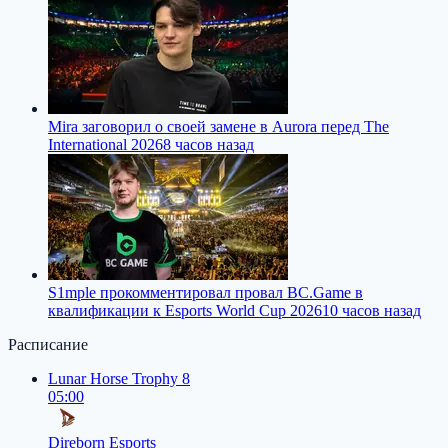
Mira заговорил о своей замене в Aurora перед The
International 2026
8 часов назад
S1mple прокомментировал провал BC.Game в
квалификации к Esports World Cup 2026
10 часов назад
Расписание
Lunar Horse Trophy 8
05:00
Direborn Esports