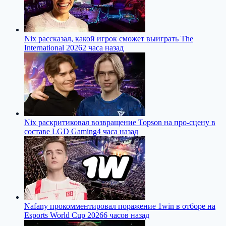
Nix рассказал, какой игрок сможет выиграть The
International 2026
2 часа назад
Nix раскритиковал возвращение Topson на про-сцену в
составе LGD Gaming
4 часа назад
Nafany прокомментировал поражение 1win в отборе на
Esports World Cup 2026
6 часов назад