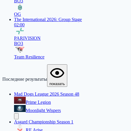
BO3
OG
The International 2026: Group Stage
02:00
PARIVISION
BO3
Team Resilience
Последние результаты
показать
Mad Dogs League 2026 Season 48
Prime Legion
Moonlight Wispers
Asgard Championship Season 1
RE Arise