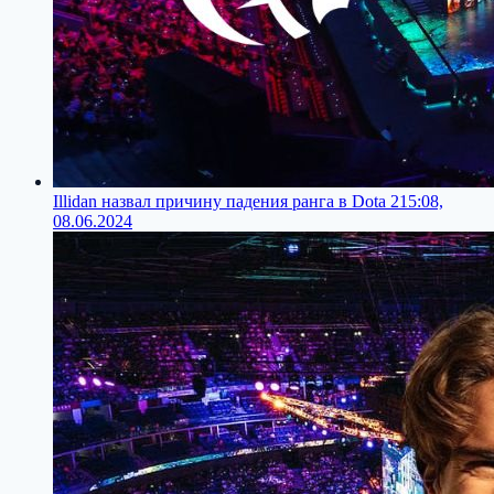
Illidan назвал причину падения ранга в Dota 2
15:08,
08.06.2024