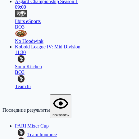
Asgard Championship Season 1
09:00
Ilbirs eSports
BO3
No Hoodwink
Kobold League IV: Mid Division
11:30
Soup Kitchen
BO3
Team hi
Последние результаты
показать
PARI Mixer Cup
Team Imprarce