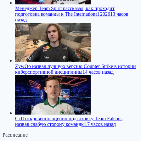
Менеджер Team Spirit рассказал, как проходит
подготовка команды к The International 2026
13 часов
назад
ZywOo назвал лучшую версию Counter-Strike в истории
киберспортивной дисциплины
14 часов назад
Cr1t откровенно оценил подготовку Team Falcons,
назвав слабую сторону команды
17 часов назад
Расписание