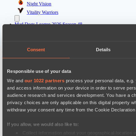
Night Vision
Vitality Warriors
Mad Dogs League 2026 Season 48
Prime Legion
Project Achilles
Consent
Details
Dota 2 Space League 2026 Season 71
TOXIC TEAM
DARKNESS GAMING
Responsible use of your data
We and
our 1022 partners
process your personal data, e.g.
Настройки файлов cookie
Политика
and access information on your device in order to serve pe
конфиденциальности
Декларация о файлах cookie
О нас
audience research and services development. You have a ch
Поддержка:
support@hawk.live
Реклама и сотрудничество:
privacy choices are only applicable on this digital propert
adv@hawk.live
© 2026 Hawk Live LLC
30 N Gould St #43713,
Sheridan, WY 82801, USA
withdraw your consent any time from the Cookie Declaration o
Dota 2 is a registered trademark of Valve Corporation.
Your Ad Here
Contact us:
adv@hawk.live
If you allow, we would also like to:
Your Ad Here
Contact us:
adv@hawk.live
Collect information about your geographical location 