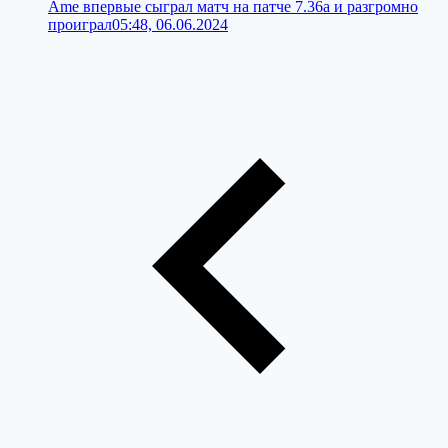
Ame впервые сыграл матч на патче 7.36a и разгромно
проиграл
05:48, 06.06.2024