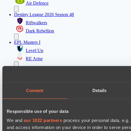
Air Defence
Destiny League 2026 Season 48
Riftwalkers
Dark Rebellion
EPL Masters I
Level Up
RE Arise
Mad Dogs League 2026 Season 48
Stormriders
Hellspawn
Consent
Details
Lunar Horse Trophy 8
Team Kicked
Responsible use of your data
Pandawa Lima
We and
our 1022 partners
process your personal data, e.g.
and access information on your device in order to serve pe
Настройки файлов cookie
Политика