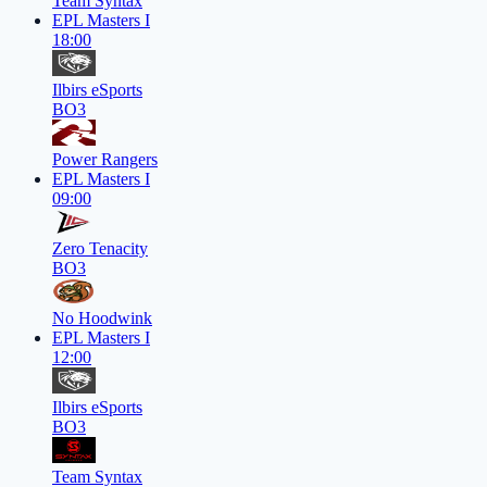
Team Syntax
EPL Masters I
18:00
Ilbirs eSports
BO3
Power Rangers
EPL Masters I
09:00
Zero Tenacity
BO3
No Hoodwink
EPL Masters I
12:00
Ilbirs eSports
BO3
Team Syntax