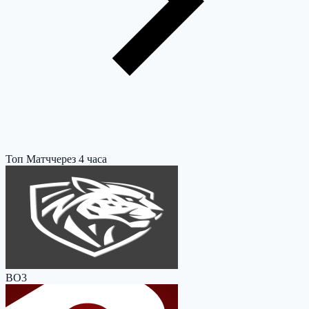
Топ Матч
через 4 часа
BO3