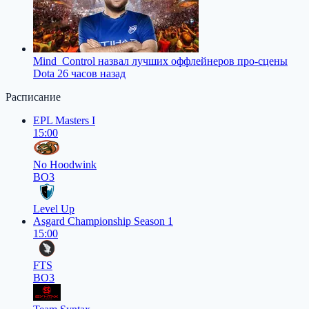
Mind_Control назвал лучших оффлейнеров про-сцены
Dota 2
6 часов назад
Расписание
EPL Masters I
15:00
No Hoodwink
BO3
Level Up
Asgard Championship Season 1
15:00
FTS
BO3