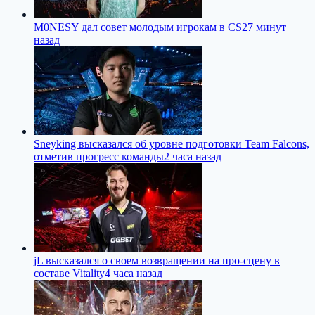
M0NESY дал совет молодым игрокам в CS2
7 минут
назад
Sneyking высказался об уровне подготовки Team Falcons,
отметив прогресс команды
2 часа назад
jL высказался о своем возвращении на про-сцену в
составе Vitality
4 часа назад