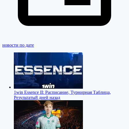
новости по дате
1win Essence II: Расписание, Турнирная Таблица,
Результаты
8 дней назад