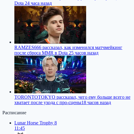
Dota 2
4 часа назад
RAMZES666 рассказал, как изменился матчмейкинг
после сброса MMR в Dota 2
5 часов назад
TORONTOTOKYO рассказал, чего ему больше всего не
хватает после ухода с про-сцены
18 часов назад
Расписание
Lunar Horse Trophy 8
11:45