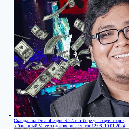
Скандал на DreamLeague S 22: в отборе участвует игрок,
забаненный Valve за договорные матчи
12:08, 10.01.2024