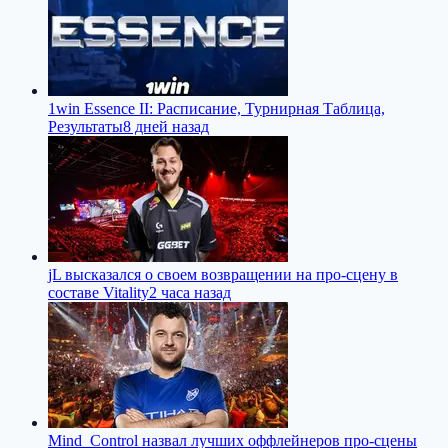
1win Essence II: Расписание, Турнирная Таблица,
Результаты
8 дней назад
jL высказался о своем возвращении на про-сцену в
составе Vitality
2 часа назад
Mind_Control назвал лучших оффлейнеров про-сцены