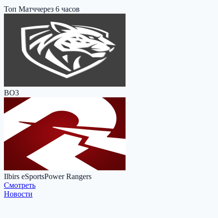
Топ Матч
через 6 часов
BO3
Ilbirs eSports
Power Rangers
Cмотреть
Новости