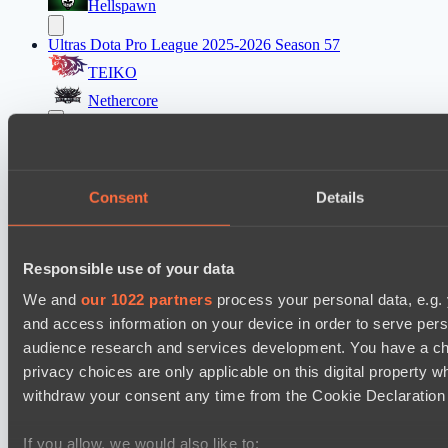
Hellspawn
Ultras Dota Pro League 2025-2026 Season 57
TEIKO
Nethercore
Destiny League 2026 Season 48
The Last Titan
LV United
Consent
Details
Destiny League 2026 Season 48
LSG
Responsible use of your data
Lunar Vibes
We and
our 1022 partners
process your personal data, e.g.
and access information on your device in order to serve pe
Destiny League 2026 Season 48
audience research and services development. You have a ch
Wild Bats
privacy choices are only applicable on this digital propert
Night Force
withdraw your consent any time from the Cookie Declaration o
Mad Dogs League 2026 Season 48
If you allow, we would also like to: