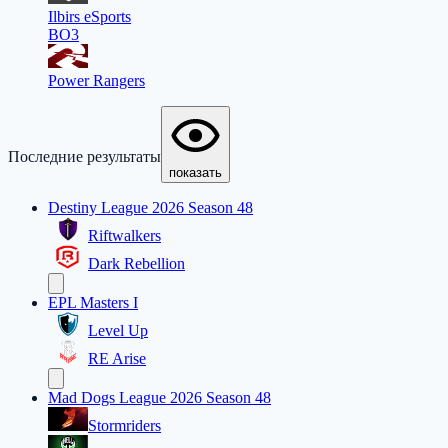
Ilbirs eSports
BO3
Power Rangers
Последние результаты
показать
Destiny League 2026 Season 48
Riftwalkers
Dark Rebellion
EPL Masters I
Level Up
RE Arise
Mad Dogs League 2026 Season 48
Stormriders