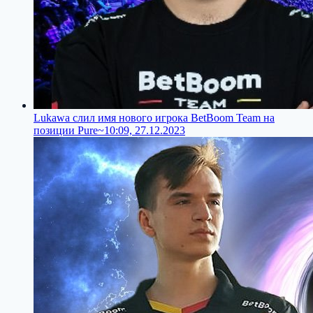
Lukawa слил имя нового игрока BetBoom Team на
позиции Pure~
10:09, 27.12.2023