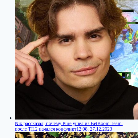
Nix рассказал, почему Pure ушел из BetBoom Team:
после TI12 начался конфликт
12:08, 27.12.2023