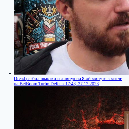
Dread разбил шмотки и ливнул на 8-ой минуте в матче
на BetBoom Turbo Defense
17:43, 27.12.2023