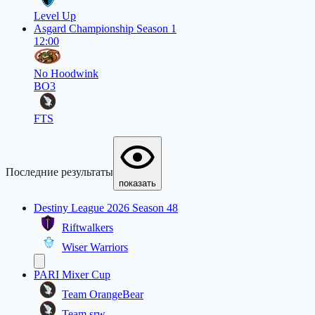
Level Up
Asgard Championship Season 1
12:00
No Hoodwink
BO3
FTS
Последние результаты
показать
Destiny League 2026 Season 48
Riftwalkers
Wiser Warriors
PARI Mixer Cup
Team OrangeBear
Team srw