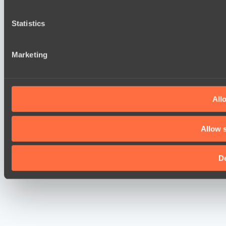
Statistics
Marketing
Allo
Allow s
D