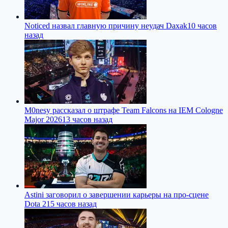
Noticed назвал главную причину неудач Daxak
10 часов
назад
M0nesy рассказал о штрафе Team Falcons на IEM Cologne
Major 2026
13 часов назад
Astini заговорил о завершении карьеры на про-сцене
Dota 2
15 часов назад