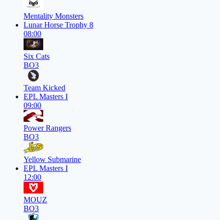
Mentality Monsters
Lunar Horse Trophy 8
08:00
Six Cats
BO3
Team Kicked
EPL Masters I
09:00
Power Rangers
BO3
Yellow Submarine
EPL Masters I
12:00
MOUZ
BO3