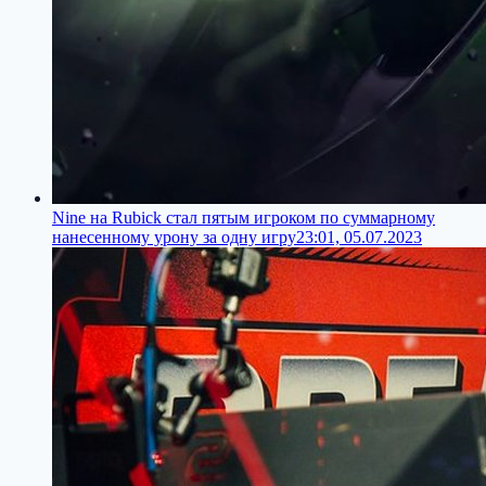
Nine на Rubick стал пятым игроком по суммарному
нанесенному урону за одну игру
23:01, 05.07.2023