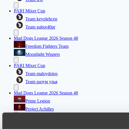
PARI Mixer Cup
Team kevolehcen
Team gabor40pr
Mad Dogs League 2026 Season 48
Freedom Fighters Team
Moonlight Wispers
PARI Mixer Cup
Team maloydotos
Team разум улья
Mad Dogs League 2026 Season 48
Prime Legion
Project Achilles
PARI Mixer Cup
Team kappa