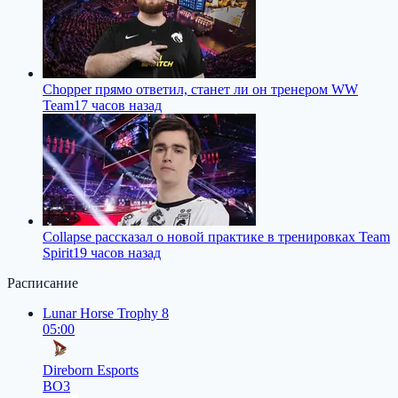
Chopper прямо ответил, станет ли он тренером WW
Team
17 часов назад
Collapse рассказал о новой практике в тренировках Team
Spirit
19 часов назад
Расписание
Lunar Horse Trophy 8
05:00
Direborn Esports
BO3