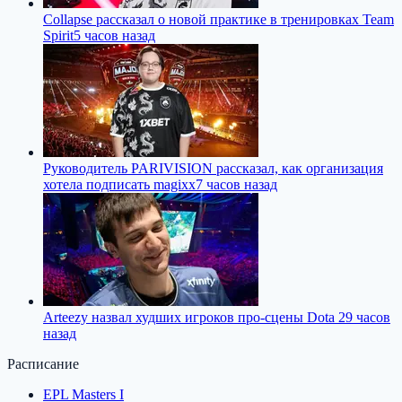
Collapse рассказал о новой практике в тренировках Team
Spirit
5 часов назад
Руководитель PARIVISION рассказал, как организация
хотела подписать magixx
7 часов назад
Arteezy назвал худших игроков про-сцены Dota 2
9 часов
назад
Расписание
EPL Masters I