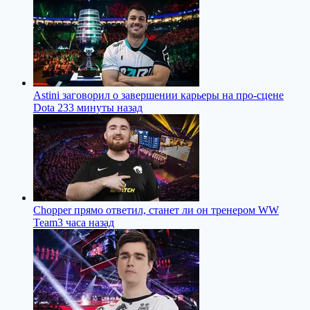
Astini заговорил о завершении карьеры на про-сцене
Dota 2
33 минуты назад
Chopper прямо ответил, станет ли он тренером WW
Team
3 часа назад