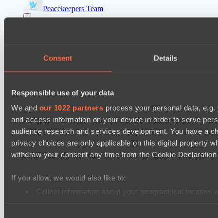
Peacekeepers Team
Lunar Horse Trophy 8
Team Kicked
NEXA
Consent
Details
Destiny League 2026 Season 48
LV United
Responsible use of your data
Night Force
We and
our 1022 partners
process your personal data, e.g.
and access information on your device in order to serve pe
Настройки файлов cookie
Политика
audience research and services development. You have a ch
конфиденциальности
Декларация о файлах cookie
О нас
privacy choices are only applicable on this digital propert
Поддержка:
support@hawk.live
Реклама и сотрудничество:
adv@hawk.live
© 2026 Hawk Live LLC
30 N Gould St #43713,
withdraw your consent any time from the Cookie Declaration o
Sheridan, WY 82801, USA
Dota 2 is a registered trademark of Valve Corporation.
If you allow, we would also like to:
Your Ad Here
Contact us:
adv@hawk.live
Your Ad Here
Contact us:
adv@hawk.live
Collect information about your geographical location 
Identify your device by actively scanning it for specifi
Consent
Find out more about how your personal data is processed an