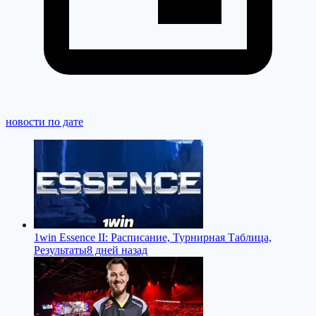
новости по дате
1win Essence II: Расписание, Турнирная Таблица,
Результаты
8 дней назад