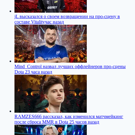
jL высказался о своем возвращении на про-сцену в
составе Vitality
час назад
Mind_Control назвал лучших оффлейнеров про-сцены
Dota 2
3 часа назад
RAMZES666 рассказал, как изменился матчмейкинг
после сброса MMR в Dota 2
5 часов назад