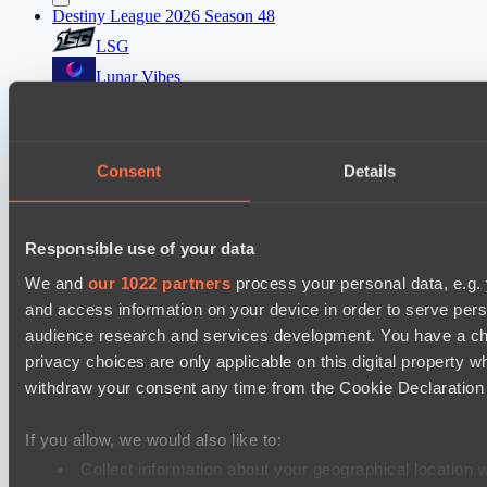
Destiny League 2026 Season 48
LSG
Lunar Vibes
Destiny League 2026 Season 48
Wild Bats
Consent
Details
Night Force
Mad Dogs League 2026 Season 48
Responsible use of your data
Azure Dragons
We and
our 1022 partners
process your personal data, e.g.
Immortal Squad
and access information on your device in order to serve pe
audience research and services development. You have a ch
Настройки файлов cookie
Политика
privacy choices are only applicable on this digital propert
конфиденциальности
Декларация о файлах cookie
О нас
Поддержка:
support@hawk.live
Реклама и сотрудничество:
withdraw your consent any time from the Cookie Declaration o
adv@hawk.live
© 2026 Hawk Live LLC
30 N Gould St #43713,
Sheridan, WY 82801, USA
If you allow, we would also like to:
Dota 2 is a registered trademark of Valve Corporation.
Your Ad Here
Contact us:
adv@hawk.live
Collect information about your geographical location 
Your Ad Here
Contact us:
adv@hawk.live