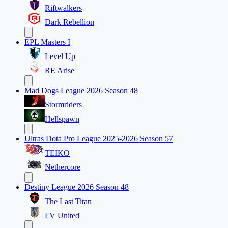
Riftwalkers
Dark Rebellion
EPL Masters I
Level Up
RE Arise
Mad Dogs League 2026 Season 48
Stormriders
Hellspawn
Ultras Dota Pro League 2025-2026 Season 57
TEIKO
Nethercore
Destiny League 2026 Season 48
The Last Titan
LV United