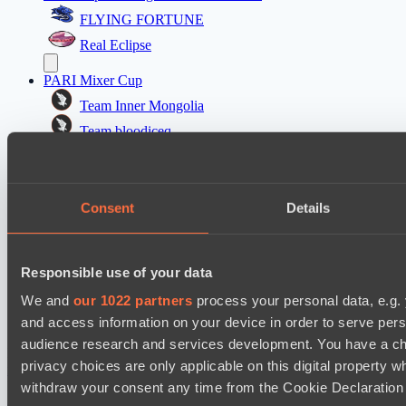
FLYING FORTUNE
Real Eclipse
PARI Mixer Cup
Team Inner Mongolia
Team bloodiceq
Mad Dogs League 2026 Season 48
Freedom Fighters Team
Consent
Details
Moonlight Wispers
Dota 2 Space League 2026 Season 71
Responsible use of your data
ZEUS THUNDER GOD
We and
our 1022 partners
process your personal data, e.g.
Silent killer
and access information on your device in order to serve pe
audience research and services development. You have a ch
Настройки файлов cookie
Политика
privacy choices are only applicable on this digital propert
конфиденциальности
Декларация о файлах cookie
О нас
Поддержка:
support@hawk.live
Реклама и сотрудничество:
withdraw your consent any time from the Cookie Declaration o
adv@hawk.live
© 2026 Hawk Live LLC
30 N Gould St #43713,