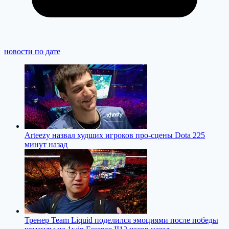
новости по дате
Arteezy назвал худших игроков про-сцены Dota 2
25
минут назад
Тренер Team Liquid поделился эмоциями после победы