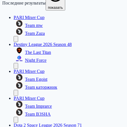
Последние результаты
показать
PARI Mixer Cup
Team mw
Team Zaza
Destiny League 2026 Season 48
The Last Titan
Night Force
PARI Mixer Cup
Team Egoist
Team каторжник
PARI Mixer Cup
Team Imprarce
Team B3SHA
Dota 2 Space League 2026 Season 71