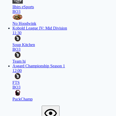
Ilbirs eSports
BO3
No Hoodwink
Kobold League IV: Mid Division
11:30
Soup Kitchen
BO3
Team hi
Asgard Championship Season 1
12:00
FTS
BO3
PuckChamp