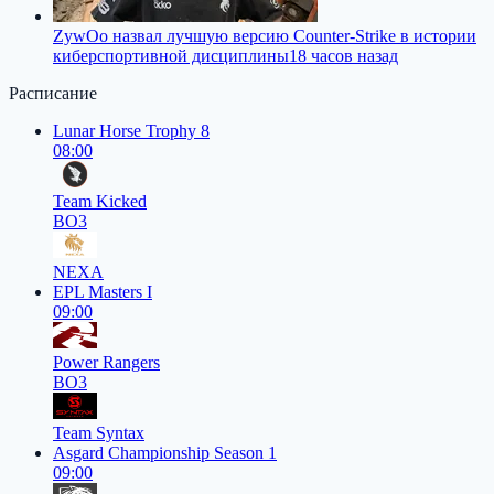
ZywOo назвал лучшую версию Counter-Strike в истории
киберспортивной дисциплины
18 часов назад
Расписание
Lunar Horse Trophy 8
08:00
Team Kicked
BO3
NEXA
EPL Masters I
09:00
Power Rangers
BO3
Team Syntax
Asgard Championship Season 1
09:00