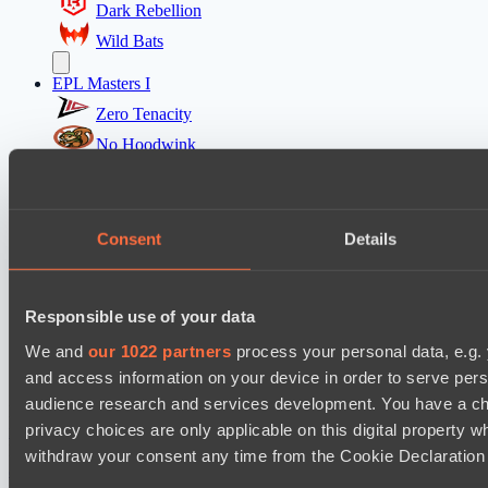
Dark Rebellion
Wild Bats
EPL Masters I
Zero Tenacity
No Hoodwink
Ultras Dota Pro League 2025-2026 Season 57
Nethercore
Consent
Details
Shinigami Gaming
Mad Dogs League 2026 Season 48
Responsible use of your data
Dark Tamplars
We and
our 1022 partners
process your personal data, e.g.
Azure Dragons
and access information on your device in order to serve pe
audience research and services development. You have a ch
Настройки файлов cookie
Политика
privacy choices are only applicable on this digital propert
конфиденциальности
Декларация о файлах cookie
О нас
Поддержка:
support@hawk.live
Реклама и сотрудничество:
withdraw your consent any time from the Cookie Declaration o
adv@hawk.live
© 2026 Hawk Live LLC
30 N Gould St #43713,