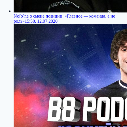
No[o]ne о смене позиции: «Главное — команда, а не
роль»
15:58, 12.07.2020