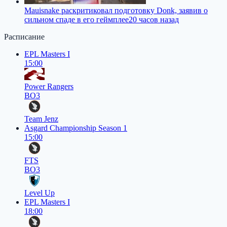
Mauisnake раскритиковал подготовку Donk, заявив о
сильном спаде в его геймплее
20 часов назад
Расписание
EPL Masters I
15:00
Power Rangers
BO3
Team Jenz
Asgard Championship Season 1
15:00
FTS
BO3
Level Up
EPL Masters I
18:00