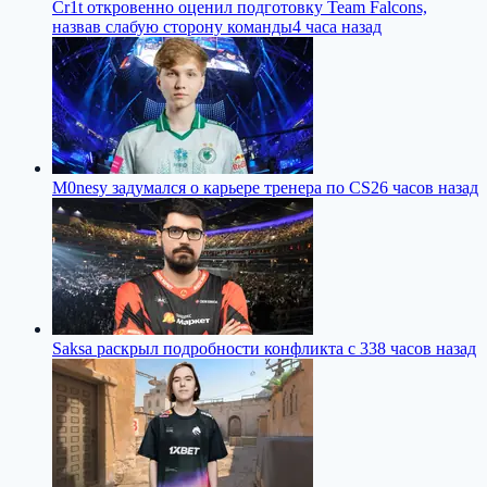
Cr1t откровенно оценил подготовку Team Falcons,
назвав слабую сторону команды
4 часа назад
M0nesy задумался о карьере тренера по CS2
6 часов назад
Saksa раскрыл подробности конфликта с 33
8 часов назад