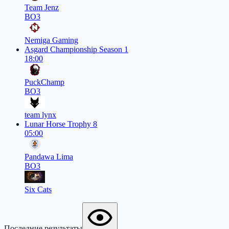
Team Jenz
BO3
Nemiga Gaming
Asgard Championship Season 1
18:00
PuckChamp
BO3
team lynx
Lunar Horse Trophy 8
05:00
Pandawa Lima
BO3
Six Cats
Последние результаты