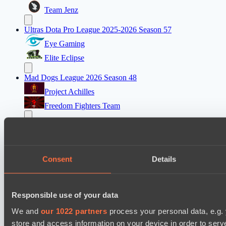
Team Jenz
Ultras Dota Pro League 2025-2026 Season 57
Eye Gaming
Elite Eclipse
Mad Dogs League 2026 Season 48
Project Achilles
Freedom Fighters Team
EPL Masters I
Ilbirs eSports
Team Jenz
Consent
Details
Asgard Championship Season 1
Team Spirit Academy
Responsible use of your data
No Hoodwink
We and
our 1022 partners
process your personal data, e.g.
Ultras Dota Pro League 2025-2026 Season 57
store and access information on your device in order to ser