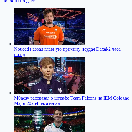
новости по дате
Noticed назвал главную причину неудач Daxak
2 часа
назад
M0nesy рассказал о штрафе Team Falcons на IEM Cologne
Major 2026
4 часа назад