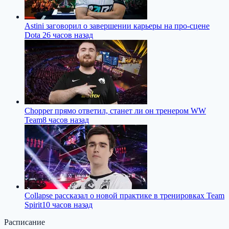
Astini заговорил о завершении карьеры на про-сцене
Dota 2
6 часов назад
Chopper прямо ответил, станет ли он тренером WW
Team
8 часов назад
Collapse рассказал о новой практике в тренировках Team
Spirit
10 часов назад
Расписание