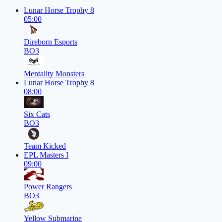
Lunar Horse Trophy 8
05:00
Direborn Esports
BO3
Mentality Monsters
Lunar Horse Trophy 8
08:00
Six Cats
BO3
Team Kicked
EPL Masters I
09:00
Power Rangers
BO3
Yellow Submarine