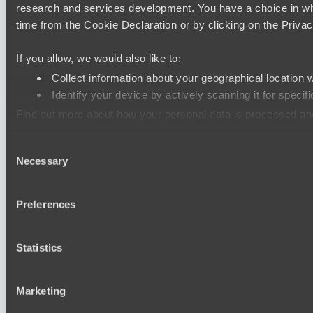
research and services development. You have a choice in wh
time from the Cookie Declaration or by clicking on the Privacy
If you allow, we would also like to:
Collect information about your geographical location 
Identify your device by actively scanning it for specifi
Find out more about how your personal data is processed an
Consent
We use cookies to personalise content and ads, to provide so
Necessary
Selection
information that you’ve provided to them or that they’ve colle
Preferences
Statistics
Marketing