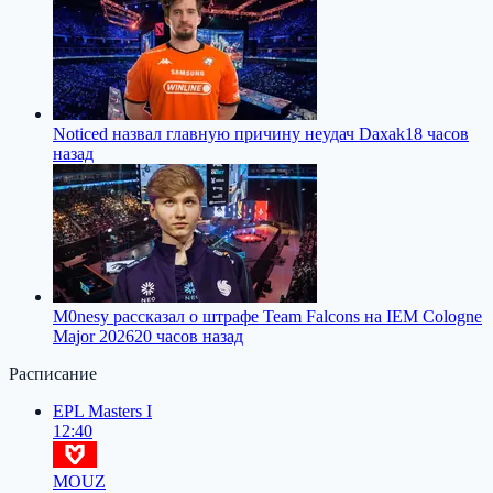
Noticed назвал главную причину неудач Daxak
18 часов
назад
M0nesy рассказал о штрафе Team Falcons на IEM Cologne
Major 2026
20 часов назад
Расписание
EPL Masters I
12:40
MOUZ