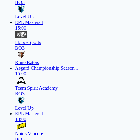
BO3
Level Up
EPL Masters I
15:00
Ilbirs eSports
BO3
Rune Eaters
Asgard Championship Season 1
15:00
Team Spirit Academy
BO3
Level Up
EPL Masters I
18:00
Natus Vincere
BO3