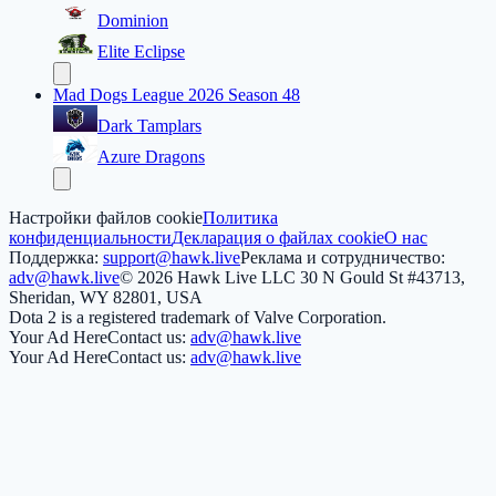
Dominion
Elite Eclipse
Mad Dogs League 2026 Season 48
Dark Tamplars
Azure Dragons
Настройки файлов cookie
Политика
конфиденциальности
Декларация о файлах cookie
О нас
Поддержка:
support@hawk.live
Реклама и сотрудничество:
adv@hawk.live
© 2026 Hawk Live LLC
30 N Gould St #43713,
Sheridan, WY 82801, USA
Dota 2 is a registered trademark of Valve Corporation.
Your Ad Here
Contact us:
adv@hawk.live
Your Ad Here
Contact us:
adv@hawk.live