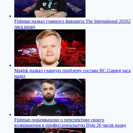
Fishman назвал главного фаворита The International 2026
2
часа назад
Magisk назвал главную проблему состава BC.Game
4 часа
назад
Fishman поразмышлял о перспективе своего
возвращения в профессиональную Dota 2
6 часов назад