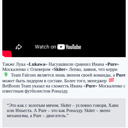
Также Лука «
Lukawa
» Насуашвили сравнил Ивана «
Pure
»
Москаленко с Оливером «
Skiter
» Лепко, заявив, что керри
Team Falcons
является лишь звеном своей команды, а
Pure
может быть лидером в составе. Более того, менеджер
BetBoom Team
указал на схожесть Ивана «
Pure
» Москаленко с
известным футболистом Роналду.
“Это как с золотым мячом. Skiter – условно говоря, Хави
или Иньеста. А Pure – это как Роналду. Skiter – звено
механизма, а Pure – двигатель.”