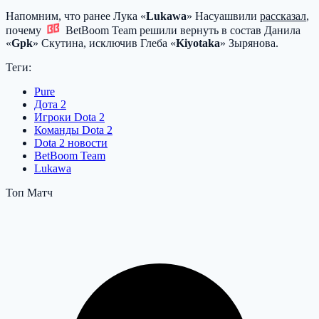
Напомним, что ранее Лука «
Lukawa
» Насуашвили
рассказал
,
почему
BetBoom Team
решили вернуть в состав Данила
«
Gpk
» Скутина, исключив Глеба «
Kiyotaka
» Зырянова.
Теги:
Pure
Дота 2
Игроки Dota 2
Команды Dota 2
Dota 2 новости
BetBoom Team
Lukawa
Топ Матч