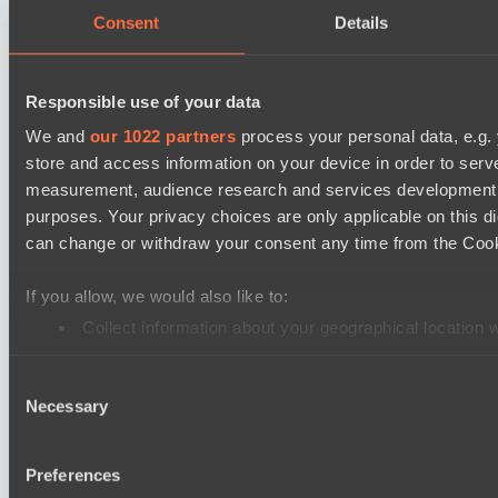
LV United
Consent
Details
Wiser Warriors
Ultras Dota Pro League 2025-2026 Season 57
Responsible use of your data
Nethercore
We and
our 1022 partners
process your personal data, e.g.
Air Defence
store and access information on your device in order to ser
Asgard Championship Season 1
measurement, audience research and services development. 
purposes. Your privacy choices are only applicable on this 
RE Arise
can change or withdraw your consent any time from the Cookie
Team Spirit Academy
EPL Masters I
If you allow, we would also like to:
Ilbirs eSports
Collect information about your geographical location 
Team Syntax
Identify your device by actively scanning it for specifi
Consent
Find out more about how your personal data is processed an
Mad Dogs League 2026 Season 48
Necessary
Selection
Peacekeepers Team
We use cookies to personalise content and ads, to provide so
Azure Dragons
share information about your use of our site with our social
Preferences
combine it with other information that you’ve provided to them