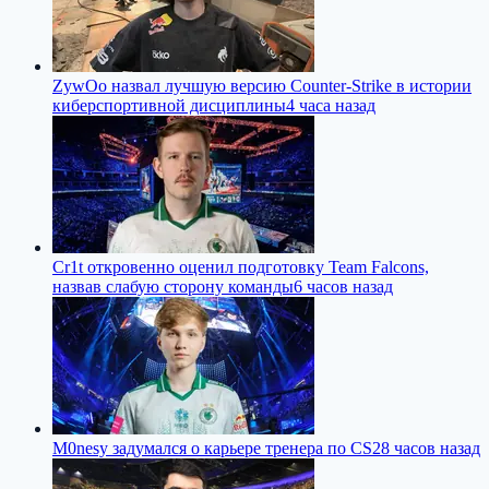
ZywOo назвал лучшую версию Counter-Strike в истории
киберспортивной дисциплины
4 часа назад
Cr1t откровенно оценил подготовку Team Falcons,
назвав слабую сторону команды
6 часов назад
M0nesy задумался о карьере тренера по CS2
8 часов назад