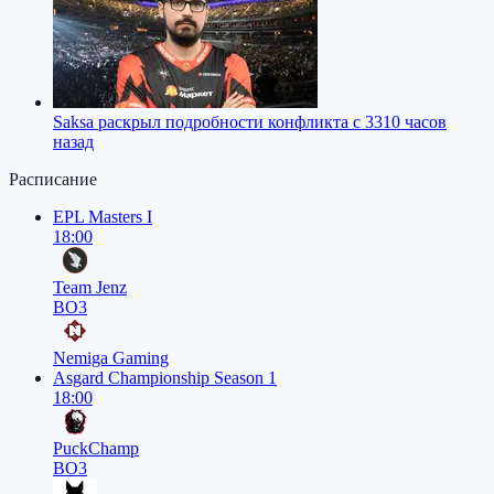
Saksa раскрыл подробности конфликта с 33
10 часов
назад
Расписание
EPL Masters I
18:00
Team Jenz
BO3
Nemiga Gaming
Asgard Championship Season 1
18:00
PuckChamp
BO3