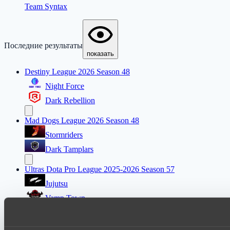
Team Syntax
Последние результаты
показать
Destiny League 2026 Season 48
Night Force
Dark Rebellion
Mad Dogs League 2026 Season 48
Stormriders
Dark Tamplars
Ultras Dota Pro League 2025-2026 Season 57
Jujutsu
Vamp Town
Destiny League 2026 Season 48