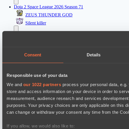
Dota 2 Space League 2026 Season 71
ZEUS THUNDER GOD
Silent killer
Dota 2 Space League 2026 Season 71
Night Vision
Vitality Warriors
Consent
Details
Mad Dogs League 2026 Season 48
Prime Legion
Responsible use of your data
Project Achilles
We and
our 1022 partners
process your personal data, e.g.
Dota 2 Space League 2026 Season 71
store and access information on your device in order to ser
TOXIC TEAM
measurement, audience research and services development. 
purposes. Your privacy choices are only applicable on this 
DARKNESS GAMING
can change or withdraw your consent any time from the Cookie
Asgard Championship Season 1
PuckChamp
If you allow, we would also like to: