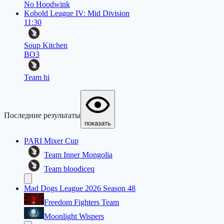
No Hoodwink
Kobold League IV: Mid Division
11:30
Soup Kitchen
BO3
Team hi
Последние результаты
показать
PARI Mixer Cup
Team Inner Mongolia
Team bloodiceq
Mad Dogs League 2026 Season 48
Freedom Fighters Team
Moonlight Wispers