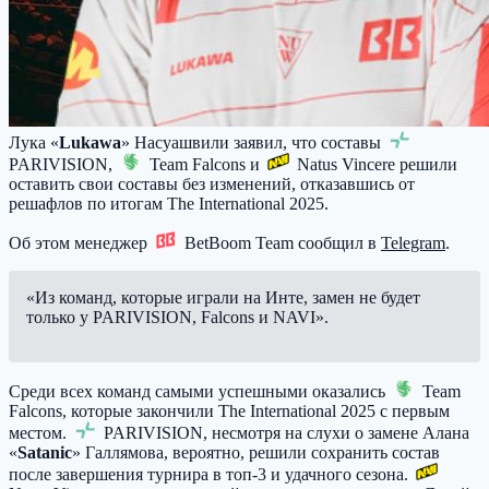
Лука «
Lukawa
» Насуашвили заявил, что составы
PARIVISION
,
Team Falcons
и
Natus Vincere
решили
оставить свои составы без изменений, отказавшись от
решафлов по итогам The International 2025.
Об этом менеджер
BetBoom Team
сообщил в
Telegram
.
«Из команд, которые играли на Инте, замен не будет
только у PARIVISION, Falcons и NAVI».
Среди всех команд самыми успешными оказались
Team
Falcons
, которые закончили The International 2025 с первым
местом.
PARIVISION
, несмотря на слухи о замене Алана
«
Satanic
» Галлямова, вероятно, решили сохранить состав
после завершения турнира в топ-3 и удачного сезона.