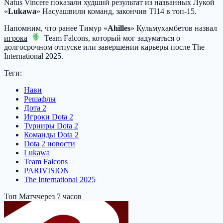
Natus Vincere
показали худший результат из названных Лукой
«
Lukawa
» Насуашвили команд, закончив TI14 в топ-15.
Напомним, что ранее Тимур «
Ahilles
» Кульмухамбетов назвал
игрока
Team Falcons
, который мог задуматься о
долгосрочном отпуске или завершении карьеры после The
International 2025.
Теги:
Нави
Решафлы
Дота 2
Игроки Dota 2
Турниры Dota 2
Команды Dota 2
Dota 2 новости
Lukawa
Team Falcons
PARIVISION
The International 2025
Топ Матч
через 7 часов