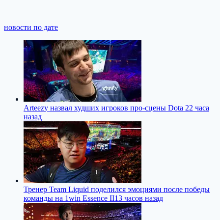
новости по дате
Arteezy назвал худших игроков про-сцены Dota 2
2 часа
назад
Тренер Team Liquid поделился эмоциями после победы
команды на 1win Essence II
13 часов назад