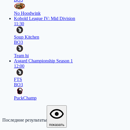
No Hoodwink
Kobold League IV: Mid Division
11:30
Soup Kitchen
BO3
Team hi
Asgard Championship Season 1
12:00
FTS
BO3
PuckChamp
Последние результаты
показать