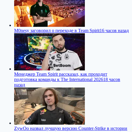
M0nesy заговорил о переходе в Team Spirit
16 часов назад
Менеджер Team Spirit рассказал, как проходит
подготовка команды к The International 2026
18 часов
назад
ZywOo назвал лучшую версию Counter-Strike в истории