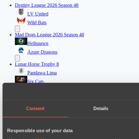
Destiny League 2026 Season 48
LV United
Wild Bats
Mad Dogs League 2026 Season 48
Hellspawn
Azure Dragons
Lunar Horse Trophy 8
Pandawa Lima
Six Cats
PARI Mixer Cup
Team mw
Consent
Details
Team Zaza
Destiny League 2026 Season 48
Responsible use of your data
The Last Titan