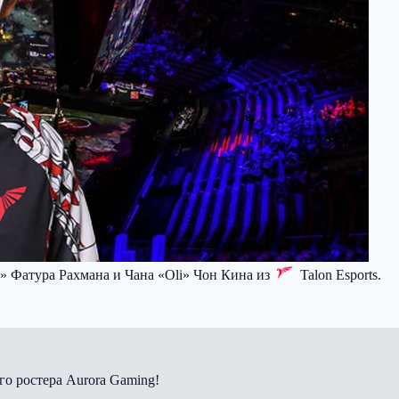
» Фатура Рахмана и Чана «Oli» Чон Кина из
Talon Esports
.
го ростера Aurora Gaming!