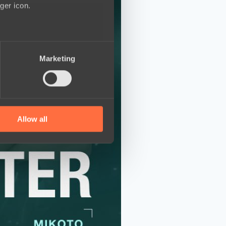
ger icon.
several meters
Marketing
ails section
.
se our traffic. We also share
ers who may combine it with
 services.
Allow all