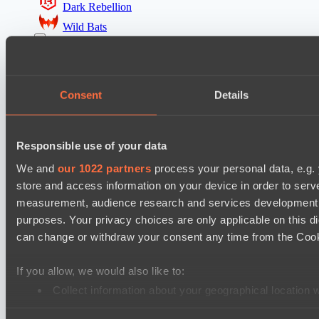
Dark Rebellion
Wild Bats
EPL Masters I
Zero Tenacity
No Hoodwink
Consent
Details
Ultras Dota Pro League 2025-2026 Season 57
Nethercore
Responsible use of your data
Shinigami Gaming
We and
our 1022 partners
process your personal data, e.g.
store and access information on your device in order to ser
Mad Dogs League 2026 Season 48
measurement, audience research and services development. 
Dark Tamplars
purposes. Your privacy choices are only applicable on this 
Azure Dragons
can change or withdraw your consent any time from the Cookie
Destiny League 2026 Season 48
If you allow, we would also like to:
The Last Titan
Collect information about your geographical location 
Lunar Vibes
Identify your device by actively scanning it for specifi