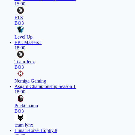
15:00
FTS
BO3
Level Up
EPL Masters I
18:00
Team Jenz
BO3
Nemiga Gaming
Asgard Championship Season 1
18:00
PuckChamp
BO3
team lynx
Lunar Horse Trophy 8