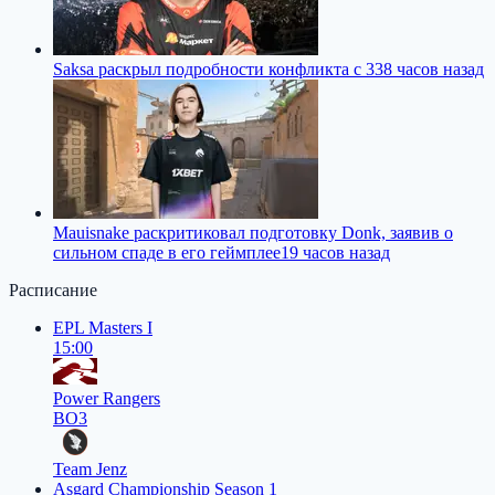
Saksa раскрыл подробности конфликта с 33
8 часов назад
Mauisnake раскритиковал подготовку Donk, заявив о
сильном спаде в его геймплее
19 часов назад
Расписание
EPL Masters I
15:00
Power Rangers
BO3
Team Jenz
Asgard Championship Season 1