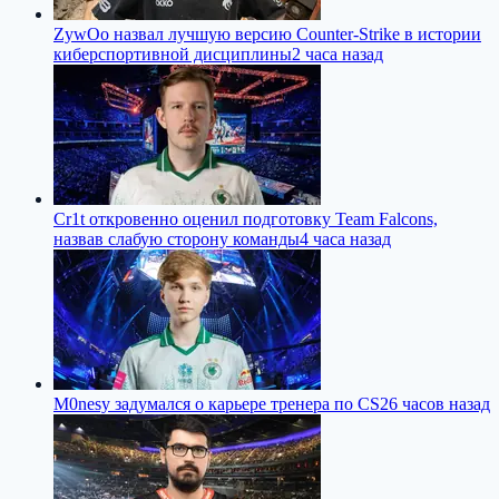
ZywOo назвал лучшую версию Counter-Strike в истории
киберспортивной дисциплины
2 часа назад
Cr1t откровенно оценил подготовку Team Falcons,
назвав слабую сторону команды
4 часа назад
M0nesy задумался о карьере тренера по CS2
6 часов назад