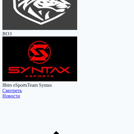
BO3
Ilbirs eSports
Team Syntax
Cмотреть
Новости