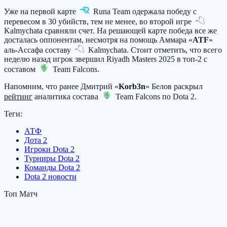
Уже на первой карте
Runa Team
одержала победу с
перевесом в 30 убийств, тем не менее, во второй игре
Kalmychata
сравняли счет. На решающей карте победа все же
досталась оппонентам, несмотря на помощь Аммара «
ATF
»
аль-Ассафа составу
Kalmychata
. Стоит отметить, что всего
неделю назад игрок звершил Riyadh Masters 2025 в топ-2 с
составом
Team Falcons
.
Напомним, что ранее Дмитрий «
Korb3n
» Белов раскрыл
рейтинг
аналитика состава
Team Falcons
по Dota 2.
Теги:
АТФ
Дота 2
Игроки Dota 2
Турниры Dota 2
Команды Dota 2
Dota 2 новости
Топ Матч