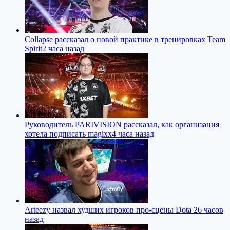
Collapse рассказал о новой практике в тренировках Team
Spirit
2 часа назад
Руководитель PARIVISION рассказал, как организация
хотела подписать magixx
4 часа назад
Arteezy назвал худших игроков про-сцены Dota 2
6 часов
назад