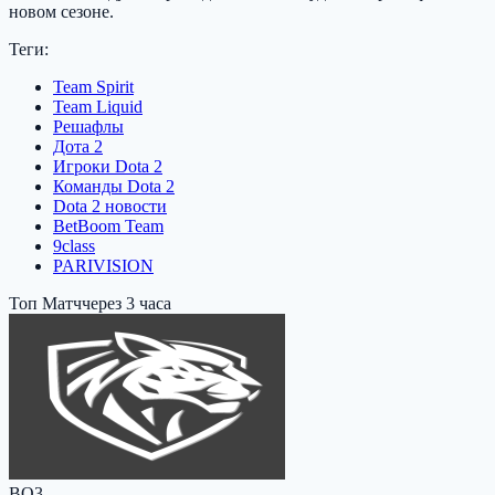
новом сезоне.
Теги:
Team Spirit
Team Liquid
Решафлы
Дота 2
Игроки Dota 2
Команды Dota 2
Dota 2 новости
BetBoom Team
9class
PARIVISION
Топ Матч
через 3 часа
BO3