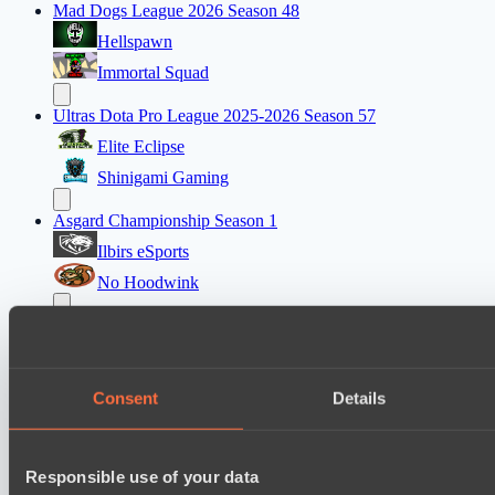
Mad Dogs League 2026 Season 48
Hellspawn
Immortal Squad
Ultras Dota Pro League 2025-2026 Season 57
Elite Eclipse
Shinigami Gaming
Asgard Championship Season 1
Ilbirs eSports
No Hoodwink
EPL Masters I
Power Rangers
Team Syntax
Consent
Details
Mad Dogs League 2026 Season 48
Azure Dragons
Responsible use of your data
Peacekeepers Team