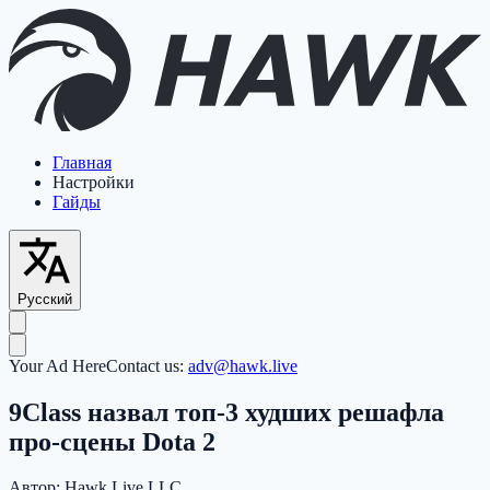
Главная
Настройки
Гайды
Русский
Your Ad Here
Contact us:
adv@hawk.live
9Class назвал топ-3 худших решафла
про-сцены Dota 2
Автор:
Hawk Live LLC